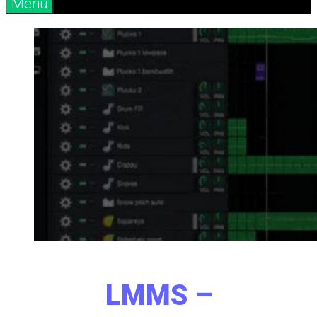
Menú
LMMS –